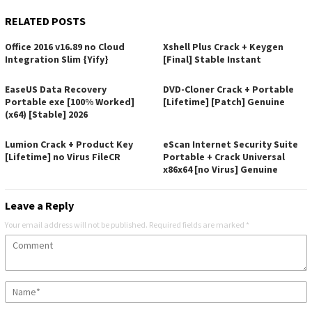
RELATED POSTS
Office 2016 v16.89 no Cloud
Xshell Plus Crack + Keygen
Integration Slim {Yify}
[Final] Stable Instant
EaseUS Data Recovery
DVD-Cloner Crack + Portable
Portable exe [100% Worked]
[Lifetime] [Patch] Genuine
(x64) [Stable] 2026
Lumion Crack + Product Key
eScan Internet Security Suite
[Lifetime] no Virus FileCR
Portable + Crack Universal
x86x64 [no Virus] Genuine
Leave a Reply
Your email address will not be published.
Required fields are marked
*