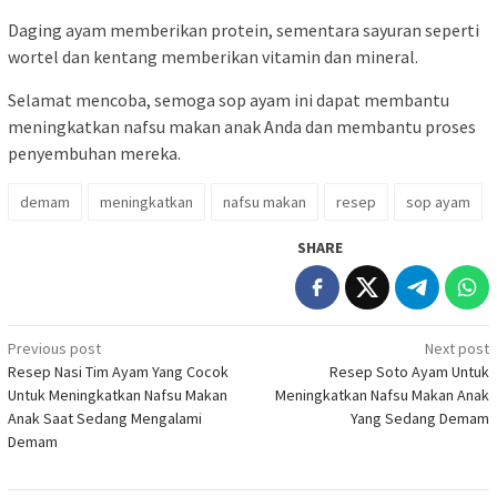
Daging ayam memberikan protein, sementara sayuran seperti
wortel dan kentang memberikan vitamin dan mineral.
Selamat mencoba, semoga sop ayam ini dapat membantu
meningkatkan nafsu makan anak Anda dan membantu proses
penyembuhan mereka.
demam
meningkatkan
nafsu makan
resep
sop ayam
SHARE
Post
Previous post
Next post
Resep Nasi Tim Ayam Yang Cocok
Resep Soto Ayam Untuk
navigation
Untuk Meningkatkan Nafsu Makan
Meningkatkan Nafsu Makan Anak
Anak Saat Sedang Mengalami
Yang Sedang Demam
Demam