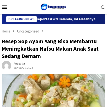
Skip
Mobile
to
Menu
content
igrasi Kediri Deportasi WN Belanda, Ini Alasannya
BREAKING NEWS
9 Desa 
Home
Uncategorized
Resep Sop Ayam Yang Bisa Membantu
Meningkatkan Nafsu Makan Anak Saat
Sedang Demam
Anggada
January 5, 2024