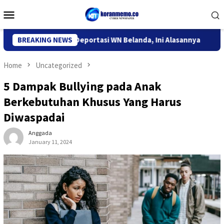
Skip
Mobile
to
Menu
content
igrasi Kediri Deportasi WN Belanda, Ini Alasannya
BREAKING NEWS
9 Desa
Home
Uncategorized
5 Dampak Bullying pada Anak
Berkebutuhan Khusus Yang Harus
Diwaspadai
Anggada
January 11, 2024