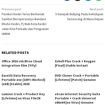
Post
Previous post
Next post
Pemkot Kediri Terus Berbenah
5 Dampak Bullying Pada Kehidupan
navigation
Sambut Beroperasinya Bandara
Seseorang di Masa Depan
Dhoho Kediri, Pj Wali Kota Kediri:
Jalan Kita Perbaiki dan Penguatan
UMKM
RELATED POSTS
Office 2016 v16.89 no Cloud
Xshell Plus Crack + Keygen
Integration Slim {Yify}
[Final] Stable Instant
EaseUS Data Recovery
DVD-Cloner Crack + Portable
Portable exe [100% Worked]
[Lifetime] [Patch] Genuine
(x64) [Stable] 2026
Lumion Crack + Product Key
eScan Internet Security Suite
[Lifetime] no Virus FileCR
Portable + Crack Universal
x86x64 [no Virus] Genuine