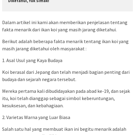
Diketahui, Yuk Simak!
Dalam artikel ini kami akan memberikan penjelasan tentang
fakta menarik dari ikan koi yang masih jarang diketahui.
Berikut adalah beberapa fakta menarik tentang ikan koi yang
masih jarang diketahui oleh masyarakat :
1. Asal Usul yang Kaya Budaya
Koi berasal dari Jepang dan telah menjadi bagian penting dari
budaya dan sejarah negara tersebut.
Mereka pertama kali dibudidayakan pada abad ke-19, dan sejak
itu, koi telah dianggap sebagai simbol keberuntungan,
kesuksesan, dan kebahagiaan.
2. Varietas Warna yang Luar Biasa
Salah satu hal yang membuat ikan ini begitu menarik adalah