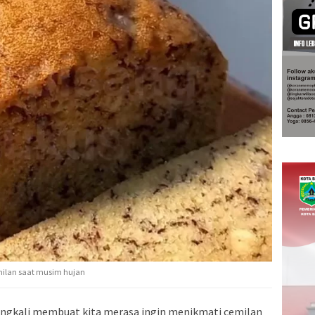
emilan saat musim hujan
ingkali membuat kita merasa ingin menikmati cemilan