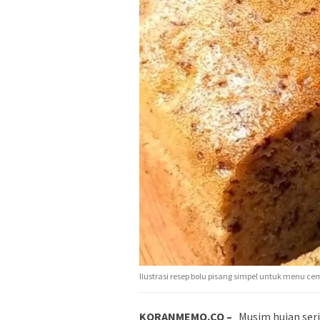
Ilustrasi resep bolu pisang simpel untuk menu c
KORANMEMO.CO –
Musim hujan ser