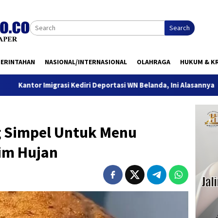
Search
MERINTAHAN
NASIONAL/INTERNASIONAL
OLAHRAGA
HUKUM & KR
Imigrasi Kediri Deportasi WN Belanda, Ini Alasannya
9 Des
g Simpel Untuk Menu
im Hujan