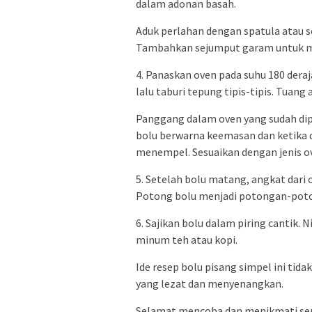
dalam adonan basah.
Aduk perlahan dengan spatula atau 
Tambahkan sejumput garam untuk m
4. Panaskan oven pada suhu 180 dera
lalu taburi tepung tipis-tipis. Tua
Panggang dalam oven yang sudah dip
bolu berwarna keemasan dan ketika d
menempel. Sesuaikan dengan jenis o
5. Setelah bolu matang, angkat dari 
Potong bolu menjadi potongan-poton
6. Sajikan bolu dalam piring cantik.
minum teh atau kopi.
Ide resep bolu pisang simpel ini tid
yang lezat dan menyenangkan.
Selamat mencoba dan menikmati sens