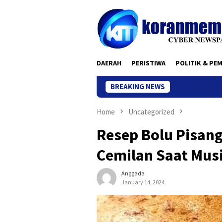
Skip
to
content
DAERAH
PERISTIWA
POLITIK & PE
BREAKING NEWS
Kantor 
Home
Uncategorized
Resep Bolu Pisan
Cemilan Saat Mus
Anggada
January 14, 2024