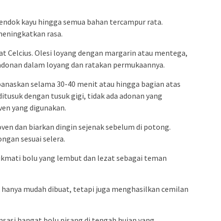
sendok kayu hingga semua bahan tercampur rata.
eningkatkan rasa.
jat Celcius. Olesi loyang dengan margarin atau mentega,
ng adonan dalam loyang dan ratakan permukaannya.
anaskan selama 30-40 menit atau hingga bagian atas
itusuk dengan tusuk gigi, tidak ada adonan yang
ven yang digunakan.
oven dan biarkan dingin sejenak sebelum di potong.
gan sesuai selera.
 Nikmati bolu yang lembut dan lezat sebagai teman
ak hanya mudah dibuat, tetapi juga menghasilkan cemilan
asi hangat bolu pisang di tengah hujan yang