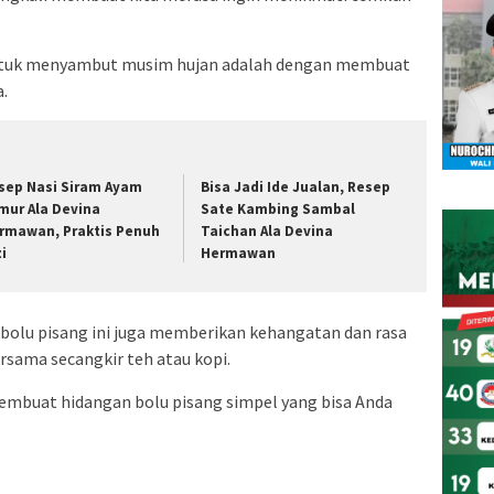
untuk menyambut musim hujan adalah dengan membuat
.
sep Nasi Siram Ayam
Bisa Jadi Ide Jualan, Resep
mur Ala Devina
Sate Kambing Sambal
rmawan, Praktis Penuh
Taichan Ala Devina
zi
Hermawan
 bolu pisang ini juga memberikan kehangatan dan rasa
rsama secangkir teh atau kopi.
embuat hidangan bolu pisang simpel yang bisa Anda