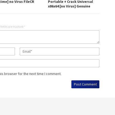
time] no Virus FileCR
Portable + Crack Universal
x86x64 [no Virus] Genuine
 fields are marked
*
his browser for the next time I comment.