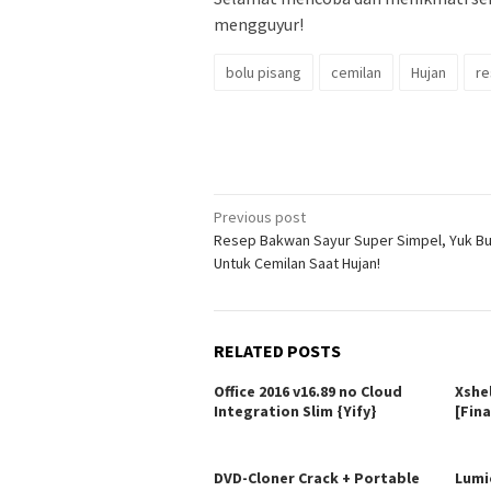
mengguyur!
bolu pisang
cemilan
Hujan
r
Post
Previous post
Resep Bakwan Sayur Super Simpel, Yuk B
navigation
Untuk Cemilan Saat Hujan!
RELATED POSTS
Office 2016 v16.89 no Cloud
Xshe
Integration Slim {Yify}
[Fina
DVD-Cloner Crack + Portable
Lumi