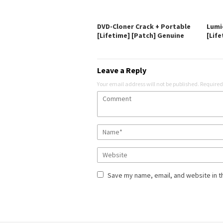
DVD-Cloner Crack + Portable
Lumi
[Lifetime] [Patch] Genuine
[Life
Leave a Reply
Your email address will not be published.
Required
Save my name, email, and website in t