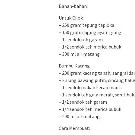
Bahan-bahan:
Untuk Cilok :
– 250 gram tepung tapioka
– 150 gram daging ayam giling
– 1 sendok teh garam
– 1/2 sendok teh merica bubuk
– 300 ml air matang
Bumbu Kacang :
– 200 gram kacang tanah, sangrai da
– 2 siung bawang putih, cincang halu
– 1 sendok makan kecap manis
– 1 sendok teh gula merah, serut hal
– 1/2 sendok teh garam
– 1/4 sendok teh merica bubuk
– 200 ml air matang
Cara Membuat: