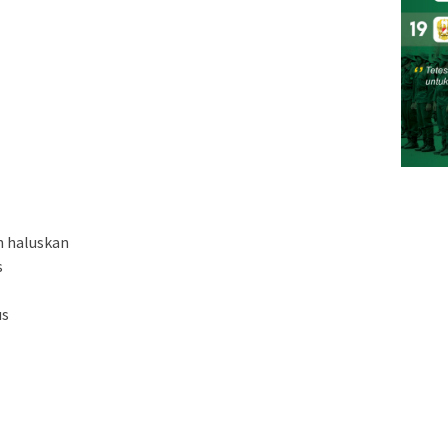
n haluskan
s
us