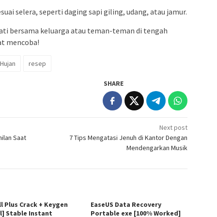
uai selera, seperti daging sapi giling, udang, atau jamur.
mati bersama keluarga atau teman-teman di tengah
at mencoba!
Hujan
resep
SHARE
Next post
ilan Saat
7 Tips Mengatasi Jenuh di Kantor Dengan
Mendengarkan Musik
ll Plus Crack + Keygen
EaseUS Data Recovery
l] Stable Instant
Portable exe [100% Worked]