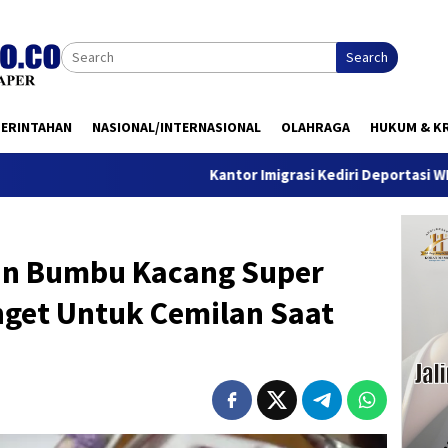
Search
MERINTAHAN
NASIONAL/INTERNASIONAL
OLAHRAGA
HUKUM & KR
Kantor Imigrasi Kediri Deportasi WN Belanda, Ini
an Bumbu Kacang Super
nget Untuk Cemilan Saat