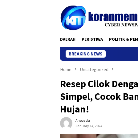
Skip
to
content
DAERAH
PERISTIWA
POLITIK & PE
BREAKING NEWS
Home
Uncategorized
Resep Cilok Deng
Simpel, Cocok Ba
Hujan!
Anggada
January 14, 2024