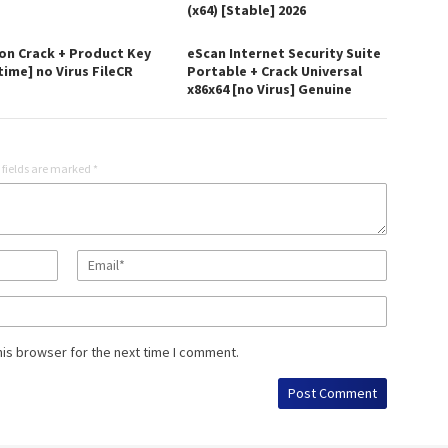
(x64) [Stable] 2026
on Crack + Product Key
eScan Internet Security Suite
time] no Virus FileCR
Portable + Crack Universal
x86x64 [no Virus] Genuine
 fields are marked
*
his browser for the next time I comment.