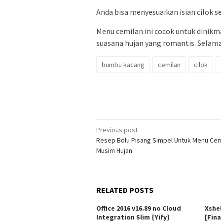
Anda bisa menyesuaikan isian cilok ses
Menu cemilan ini cocok untuk dinik
suasana hujan yang romantis. Selam
bumbu kacang
cemilan
cilok
Post
Previous post
Resep Bolu Pisang Simpel Untuk Menu Cem
navigation
Musim Hujan
RELATED POSTS
Office 2016 v16.89 no Cloud
Xshe
Integration Slim {Yify}
[Fina