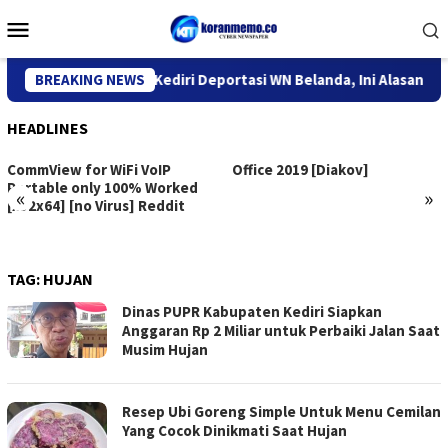
Skip
Mobile
to
Menu
content
Kantor Imigrasi Kediri Deportasi WN Belanda, Ini Alasannya
BREAKING NEWS
HEADLINES
CommView for WiFi VoIP
Office 2019 [Diakov]
Portable only 100% Worked
«
»
[x32x64] [no Virus] Reddit
TAG:
HUJAN
Dinas PUPR Kabupaten Kediri Siapkan
Anggaran Rp 2 Miliar untuk Perbaiki Jalan Saat
Musim Hujan
Resep Ubi Goreng Simple Untuk Menu Cemilan
Yang Cocok Dinikmati Saat Hujan