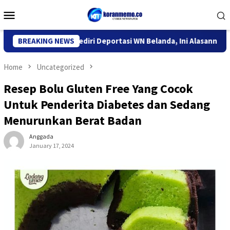
Skip
Mobile
to
Menu
content
or Imigrasi Kediri Deportasi WN Belanda, Ini Alasannya
BREAKING NEWS
9
Home
Uncategorized
Resep Bolu Gluten Free Yang Cocok
Untuk Penderita Diabetes dan Sedang
Menurunkan Berat Badan
Anggada
January 17, 2024