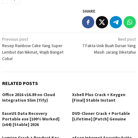
SHARE
Post
Previous post
Next post
Resep Rainbow Cake Yang Super
7 Fakta Unik Buah Durian Yang
navigation
Lembut dan Nikmat, Wajib Banget
Masih Jarang Diketahui
Coba!
RELATED POSTS
Office 2016 v16.89 no Cloud
Xshell Plus Crack + Keygen
Integration Slim {Yify}
[Final] Stable Instant
EaseUS Data Recovery
DVD-Cloner Crack + Portable
Portable exe [100% Worked]
[Lifetime] [Patch] Genuine
(x64) [Stable] 2026
Lumion Crack + Product Key
eScan Internet Security Suite