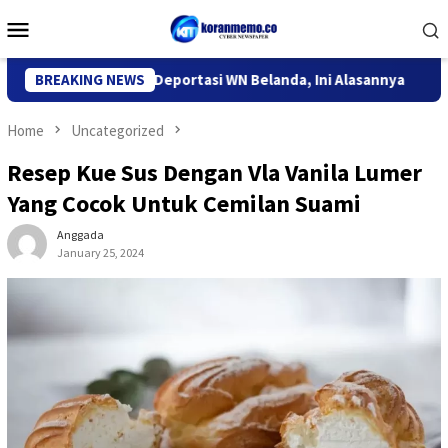
Skip
Mobile
to
Menu
content
igrasi Kediri Deportasi WN Belanda, Ini Alasannya
BREAKING NEWS
9 Desa 
Home
Uncategorized
Resep Kue Sus Dengan Vla Vanila Lumer
Yang Cocok Untuk Cemilan Suami
Anggada
January 25, 2024