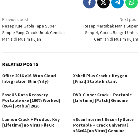
Post
Previous post
Next post
Resep Kue Gabin Tape Super
Resep Martabak Manis Super
navigation
Simple Yang Cocok Untuk Cemilan
Simpel, Cocok Banget Untuk
Manis di Musim Hujan
Cemilan di Musim Hujan!
RELATED POSTS
Office 2016 v16.89 no Cloud
Xshell Plus Crack + Keygen
Integration Slim {Yify}
[Final] Stable Instant
EaseUS Data Recovery
DVD-Cloner Crack + Portable
Portable exe [100% Worked]
[Lifetime] [Patch] Genuine
(x64) [Stable] 2026
Lumion Crack + Product Key
eScan Internet Security Suite
[Lifetime] no Virus FileCR
Portable + Crack Universal
x86x64 [no Virus] Genuine