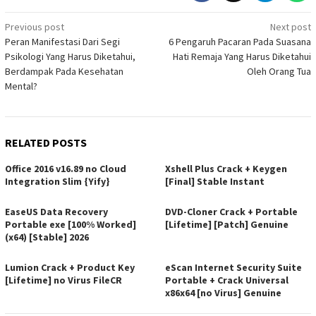
Post
Previous post
Next post
Peran Manifestasi Dari Segi
6 Pengaruh Pacaran Pada Suasana
navigation
Psikologi Yang Harus Diketahui,
Hati Remaja Yang Harus Diketahui
Berdampak Pada Kesehatan
Oleh Orang Tua
Mental?
RELATED POSTS
Office 2016 v16.89 no Cloud
Xshell Plus Crack + Keygen
Integration Slim {Yify}
[Final] Stable Instant
EaseUS Data Recovery
DVD-Cloner Crack + Portable
Portable exe [100% Worked]
[Lifetime] [Patch] Genuine
(x64) [Stable] 2026
Lumion Crack + Product Key
eScan Internet Security Suite
[Lifetime] no Virus FileCR
Portable + Crack Universal
x86x64 [no Virus] Genuine