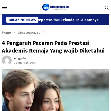
Skip
Mobile
to
Menu
content
igrasi Kediri Deportasi WN Belanda, Ini Alasannya
BREAKING NEWS
9 Desa 
Home
Uncategorized
4 Pengaruh Pacaran Pada Prestasi
Akademis Remaja Yang wajib Diketahui
Anggada
January 26, 2024