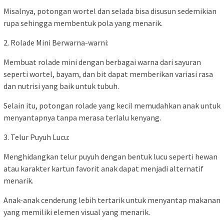
Misalnya, potongan wortel dan selada bisa disusun sedemikian
rupa sehingga membentuk pola yang menarik.
2. Rolade Mini Berwarna-warni:
Membuat rolade mini dengan berbagai warna dari sayuran
seperti wortel, bayam, dan bit dapat memberikan variasi rasa
dan nutrisi yang baik untuk tubuh.
Selain itu, potongan rolade yang kecil memudahkan anak untuk
menyantapnya tanpa merasa terlalu kenyang.
3. Telur Puyuh Lucu:
Menghidangkan telur puyuh dengan bentuk lucu seperti hewan
atau karakter kartun favorit anak dapat menjadi alternatif
menarik.
Anak-anak cenderung lebih tertarik untuk menyantap makanan
yang memiliki elemen visual yang menarik.