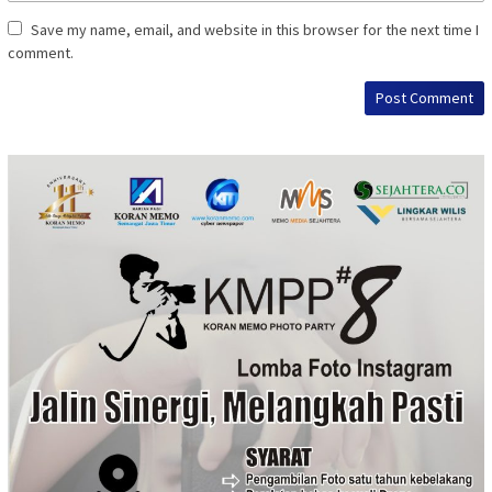
Save my name, email, and website in this browser for the next time I
comment.