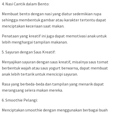
4. Nasi Cantik dalam Bento:
Membuat bento dengan nasi yang diatur sedemikian rupa
sehingga membentuk gambar atau karakter tertentu dapat
menciptakan keceriaan saat makan.
Penataan yang kreatif ini juga dapat memotivasi anak untuk
lebih menghargai tampilan makanan.
5. Sayuran dengan Saus Kreatif:
Menyajikan sayuran dengan saus kreatif, misalnya saus tomat
berbentuk wajah atau saus yogurt berwarna, dapat membuat
anak lebih tertarik untuk mencicipi sayuran.
Rasa yang berbeda-beda dan tampilan yang menarik dapat
merangsang selera makan mereka.
6. Smoothie Pelangi:
Menciptakan smoothie dengan menggunakan berbagai buah