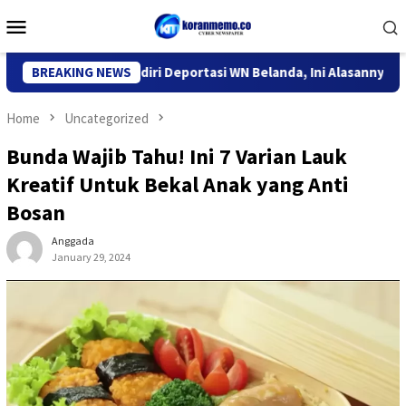
Skip
Mobile
to
Menu
content
tor Imigrasi Kediri Deportasi WN Belanda, Ini Alasannya
BREAKING NEWS
9
Home
Uncategorized
Bunda Wajib Tahu! Ini 7 Varian Lauk
Kreatif Untuk Bekal Anak yang Anti
Bosan
Anggada
January 29, 2024