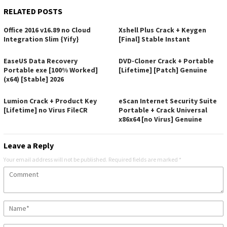
RELATED POSTS
Office 2016 v16.89 no Cloud
Xshell Plus Crack + Keygen
Integration Slim {Yify}
[Final] Stable Instant
EaseUS Data Recovery
DVD-Cloner Crack + Portable
Portable exe [100% Worked]
[Lifetime] [Patch] Genuine
(x64) [Stable] 2026
Lumion Crack + Product Key
eScan Internet Security Suite
[Lifetime] no Virus FileCR
Portable + Crack Universal
x86x64 [no Virus] Genuine
Leave a Reply
Your email address will not be published.
Required fields are marked
*