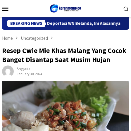
Skip
Mobile
to
Menu
content
Imigrasi Kediri Deportasi WN Belanda, Ini Alasannya
BREAKING NEWS
9 Des
Home
Uncategorized
Resep Cwie Mie Khas Malang Yang Cocok
Banget Disantap Saat Musim Hujan
Anggada
January 30, 2024