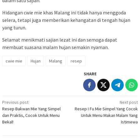
dalam satu sajian.
Hidangan cwie mie khas Malang ini tidak hanya menggoda
selera, tetapi juga memberikan kehangatan di tengah hujan
yang turun.
Selamat menikmati sajian lezat ini dan semoga dapat
membuat suasana malam hujan semakin nyaman.
cwie mie
Hujan
Malang
resep
SHARE
Post
Previous post
Next post
Resep Bakwan Mie Yang Simpel
Resep I Fu Mie Simpel Yang Cocok
navigation
dan Praktis, Cocok Untuk Menu
Untuk Menu Makan Malam Yang
Bekal!
Istimewa