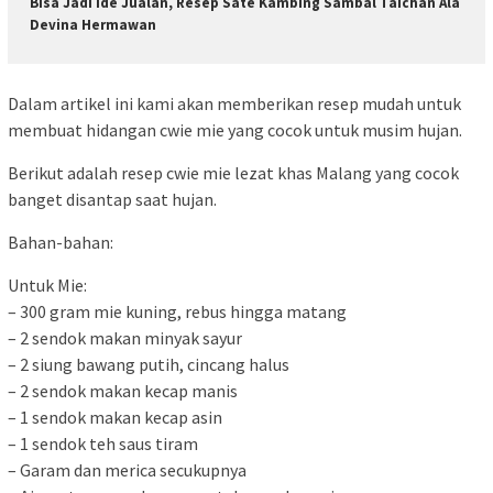
Bisa Jadi Ide Jualan, Resep Sate Kambing Sambal Taichan Ala
Devina Hermawan
Dalam artikel ini kami akan memberikan resep mudah untuk
membuat hidangan cwie mie yang cocok untuk musim hujan.
Berikut adalah resep cwie mie lezat khas Malang yang cocok
banget disantap saat hujan.
Bahan-bahan:
Untuk Mie:
– 300 gram mie kuning, rebus hingga matang
– 2 sendok makan minyak sayur
– 2 siung bawang putih, cincang halus
– 2 sendok makan kecap manis
– 1 sendok makan kecap asin
– 1 sendok teh saus tiram
– Garam dan merica secukupnya