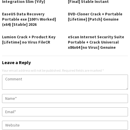
Integration Slim {Yify}
[Final] Stable Instant
EaseUS Data Recovery
DVD-Cloner Crack + Portable
Portable exe [100% Worked]
[Lifetime] [Patch] Genuine
(x64) [Stable] 2026
Lumion Crack + Product Key
eScan Internet Security Suite
[Lifetime] no Virus FileCR
Portable + Crack Universal
x86x64 [no Virus] Genuine
Leave a Reply
Your email address will not be published.
Required fields are marked
*