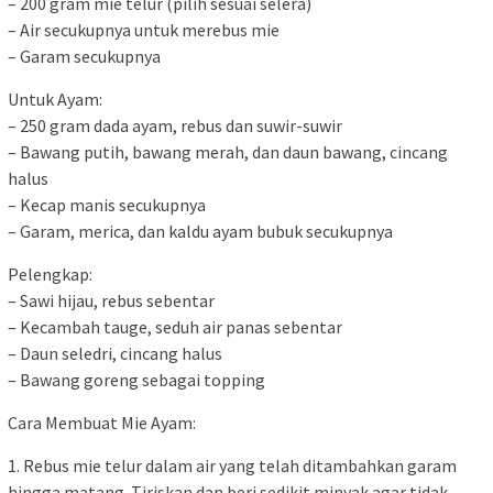
– 200 gram mie telur (pilih sesuai selera)
– Air secukupnya untuk merebus mie
– Garam secukupnya
Untuk Ayam:
– 250 gram dada ayam, rebus dan suwir-suwir
– Bawang putih, bawang merah, dan daun bawang, cincang
halus
– Kecap manis secukupnya
– Garam, merica, dan kaldu ayam bubuk secukupnya
Pelengkap:
– Sawi hijau, rebus sebentar
– Kecambah tauge, seduh air panas sebentar
– Daun seledri, cincang halus
– Bawang goreng sebagai topping
Cara Membuat Mie Ayam:
1. Rebus mie telur dalam air yang telah ditambahkan garam
hingga matang. Tiriskan dan beri sedikit minyak agar tidak