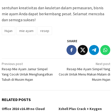
sentuhan kreativitas dan keuletan dalam pemasaran, bisnis
mie ayam Anda dapat berkembang pesat. Selamat mencoba
dan semoga sukses!
Hujan
mie ayam
resep
SHARE
Post
Previous post
Next post
Resep Mie Ayam Jamur Simpel
Resep Mie Ayam Simpel Yang
navigation
Yang Cocok Untuk Menghangatkan
Cocok Untuk Menu Makan Malam di
Tubuh di Musim Hujan
Musim Hujan
RELATED POSTS
Office 2016 v16.89 no Cloud
Xshell Plus Crack + Keygen