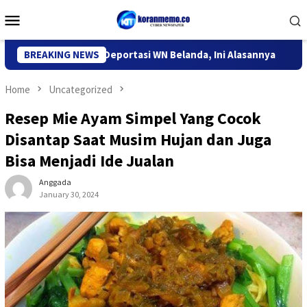
Skip
Mobile
to
Menu
content
igrasi Kediri Deportasi WN Belanda, Ini Alasannya
BREAKING NEWS
9 Desa
Home
Uncategorized
Resep Mie Ayam Simpel Yang Cocok
Disantap Saat Musim Hujan dan Juga
Bisa Menjadi Ide Jualan
Anggada
January 30, 2024