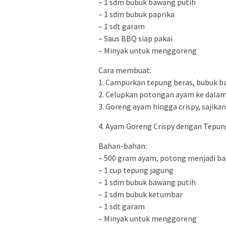
– 1 sdm bubuk bawang putih
– 1 sdm bubuk paprika
– 1 sdt garam
– Saus BBQ siap pakai
– Minyak untuk menggoreng
Cara membuat:
1. Campurkan tepung beras, bubuk b
2. Celupkan potongan ayam ke dalam
3. Goreng ayam hingga crispy, sajika
4. Ayam Goreng Crispy dengan Tepu
Bahan-bahan:
– 500 gram ayam, potong menjadi ba
– 1 cup tepung jagung
– 1 sdm bubuk bawang putih
– 1 sdm bubuk ketumbar
– 1 sdt garam
– Minyak untuk menggoreng