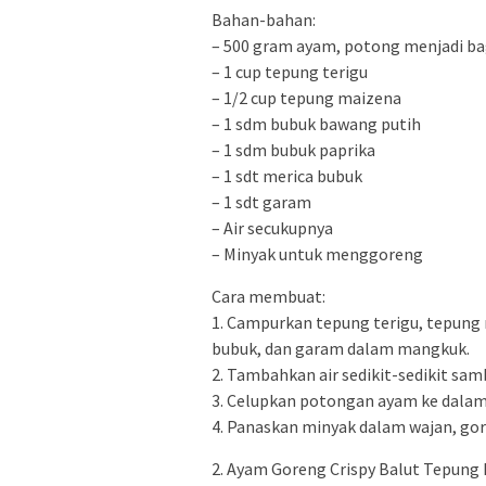
Bahan-bahan:
– 500 gram ayam, potong menjadi ba
– 1 cup tepung terigu
– 1/2 cup tepung maizena
– 1 sdm bubuk bawang putih
– 1 sdm bubuk paprika
– 1 sdt merica bubuk
– 1 sdt garam
– Air secukupnya
– Minyak untuk menggoreng
Cara membuat:
1. Campurkan tepung terigu, tepung 
bubuk, dan garam dalam mangkuk.
2. Tambahkan air sedikit-sedikit sa
3. Celupkan potongan ayam ke dalam
4. Panaskan minyak dalam wajan, go
2. Ayam Goreng Crispy Balut Tepung 