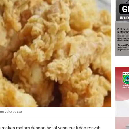
menu buka puasa
u makan malam dengan bekal yang enak dan renyah