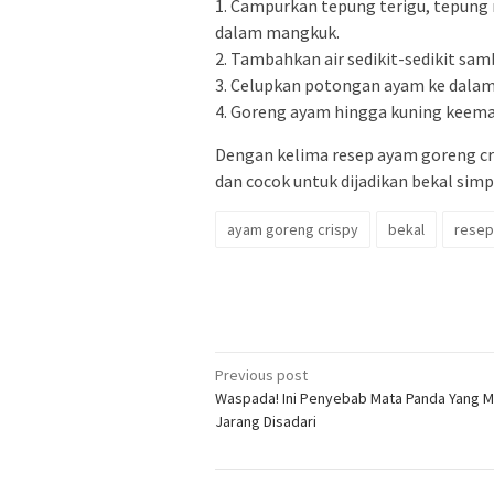
1. Campurkan tepung terigu, tepung
dalam mangkuk.
2. Tambahkan air sedikit-sedikit sa
3. Celupkan potongan ayam ke dalam
4. Goreng ayam hingga kuning keema
Dengan kelima resep ayam goreng cri
dan cocok untuk dijadikan bekal sim
ayam goreng crispy
bekal
resep
Post
Previous post
Waspada! Ini Penyebab Mata Panda Yang M
navigation
Jarang Disadari