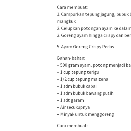
Cara membuat:
1. Campurkan tepung jagung, bubuk 
mangkuk.
2. Celupkan potongan ayam ke dalam
3. Goreng ayam hingga crispy dan b
5. Ayam Goreng Crispy Pedas
Bahan-bahan:
– 500 gram ayam, potong menjadi ba
– 1 cup tepung terigu
– 1/2 cup tepung maizena
– 1 sdm bubuk cabai
– 1 sdm bubuk bawang putih
– 1 sdt garam
– Air secukupnya
– Minyak untuk menggoreng
Cara membuat: