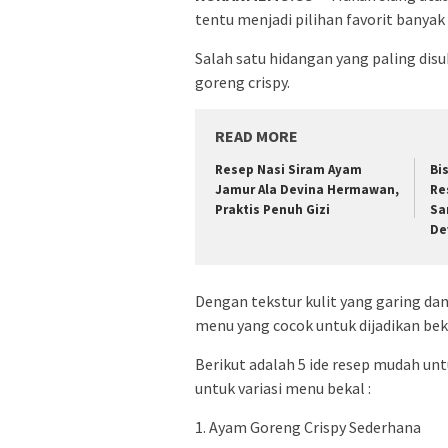
tentu menjadi pilihan favorit banyak
Salah satu hidangan yang paling dis
goreng crispy.
READ MORE
Resep Nasi Siram Ayam
Bi
Jamur Ala Devina Hermawan,
Re
Praktis Penuh Gizi
Sa
De
Dengan tekstur kulit yang garing dan
menu yang cocok untuk dijadikan bek
Berikut adalah 5 ide resep mudah u
untuk variasi menu bekal :
1. Ayam Goreng Crispy Sederhana