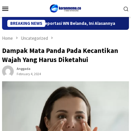
Skip
Mobile
to
Menu
content
igrasi Kediri Deportasi WN Belanda, Ini Alasannya
BREAKING NEWS
9 Desa 
Home
Uncategorized
Dampak Mata Panda Pada Kecantikan
Wajah Yang Harus Diketahui
Anggada
February 4, 2024