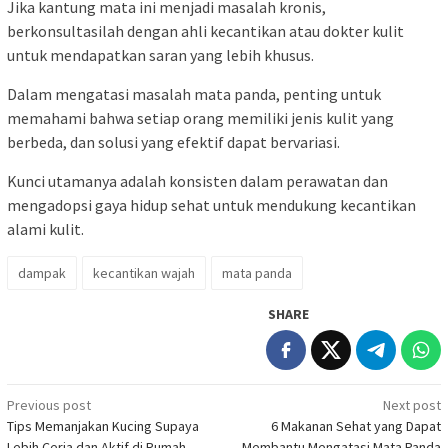
Jika kantung mata ini menjadi masalah kronis,
berkonsultasilah dengan ahli kecantikan atau dokter kulit
untuk mendapatkan saran yang lebih khusus.
Dalam mengatasi masalah mata panda, penting untuk
memahami bahwa setiap orang memiliki jenis kulit yang
berbeda, dan solusi yang efektif dapat bervariasi.
Kunci utamanya adalah konsisten dalam perawatan dan
mengadopsi gaya hidup sehat untuk mendukung kecantikan
alami kulit.
dampak
kecantikan wajah
mata panda
SHARE
Post
Previous post
Next post
Tips Memanjakan Kucing Supaya
6 Makanan Sehat yang Dapat
navigation
Lebih Ceria dan Aktif di Rumah
Membantu Mengatasi Mata Panda