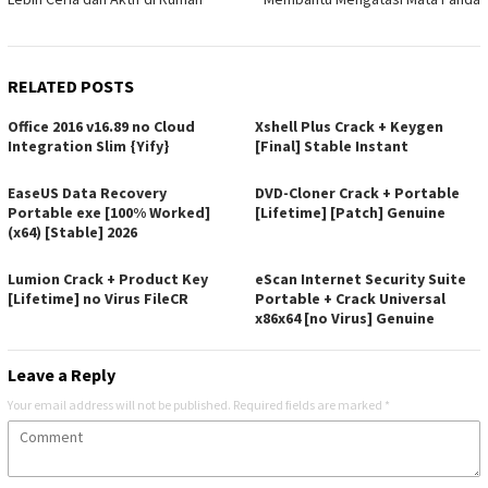
RELATED POSTS
Office 2016 v16.89 no Cloud
Xshell Plus Crack + Keygen
Integration Slim {Yify}
[Final] Stable Instant
EaseUS Data Recovery
DVD-Cloner Crack + Portable
Portable exe [100% Worked]
[Lifetime] [Patch] Genuine
(x64) [Stable] 2026
Lumion Crack + Product Key
eScan Internet Security Suite
[Lifetime] no Virus FileCR
Portable + Crack Universal
x86x64 [no Virus] Genuine
Leave a Reply
Your email address will not be published.
Required fields are marked
*