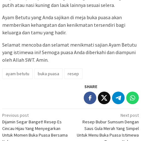
putih atau nasi kuning dan lauk lainnya sesuai selera.
Ayam Betutu yang Anda sajikan di meja buka puasa akan
memberikan kehangatan dan kenikmatan tersendiri bagi
keluarga dan tamu yang hadir.
Selamat mencoba dan selamat menikmati sajian Ayam Betutu
yang istimewa ini! Semoga puasa Anda diberkahi dan diampuni
oleh Allah SWT. Amin.
ayam betutu
buka puasa
resep
SHARE
Post
Previous post
Next post
Dijamin Segar Banget! Resep Es
Resep Bubur Sumsum Dengan
navigation
Cincau Hijau Yang Menyegarkan
Saus Gula Merah Yang Simpel
Untuk Momen Buka Puasa Bersama
Untuk Menu Buka Puasa Istimewa