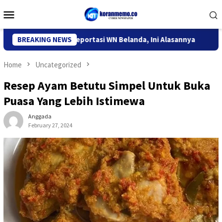
Skip
Mobile
to
Menu
content
grasi Kediri Deportasi WN Belanda, Ini Alasannya
BREAKING NEWS
9 Desa 
Home
Uncategorized
Resep Ayam Betutu Simpel Untuk Buka
Puasa Yang Lebih Istimewa
Anggada
February 27, 2024