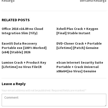
Keluarga
Bersama Keluarga
RELATED POSTS
Office 2016 v16.89 no Cloud
Xshell Plus Crack + Keygen
Integration Slim {Yify}
[Final] Stable Instant
EaseUS Data Recovery
DVD-Cloner Crack + Portable
Portable exe [100% Worked]
[Lifetime] [Patch] Genuine
(x64) [Stable] 2026
Lumion Crack + Product Key
eScan Internet Security Suite
[Lifetime] no Virus FileCR
Portable + Crack Universal
x86x64 [no Virus] Genuine
Leave a Reply
Your email address will not be published.
Required fields are marked
*