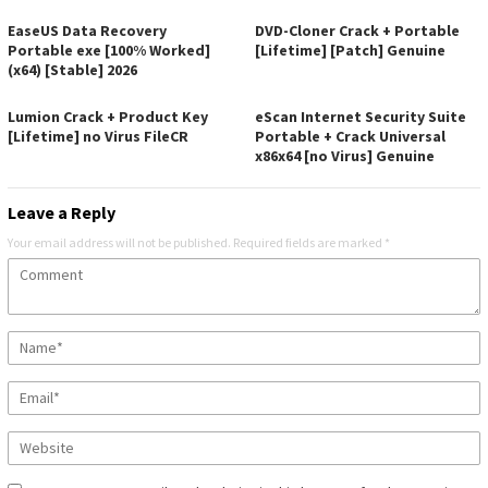
EaseUS Data Recovery
DVD-Cloner Crack + Portable
Portable exe [100% Worked]
[Lifetime] [Patch] Genuine
(x64) [Stable] 2026
Lumion Crack + Product Key
eScan Internet Security Suite
[Lifetime] no Virus FileCR
Portable + Crack Universal
x86x64 [no Virus] Genuine
Leave a Reply
Your email address will not be published.
Required fields are marked
*