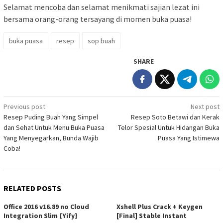
Selamat mencoba dan selamat menikmati sajian lezat ini
bersama orang-orang tersayang di momen buka puasa!
buka puasa
resep
sop buah
SHARE
Post
Previous post
Next post
Resep Puding Buah Yang Simpel
Resep Soto Betawi dan Kerak
navigation
dan Sehat Untuk Menu Buka Puasa
Telor Spesial Untuk Hidangan Buka
Yang Menyegarkan, Bunda Wajib
Puasa Yang Istimewa
Coba!
RELATED POSTS
Office 2016 v16.89 no Cloud
Xshell Plus Crack + Keygen
Integration Slim {Yify}
[Final] Stable Instant