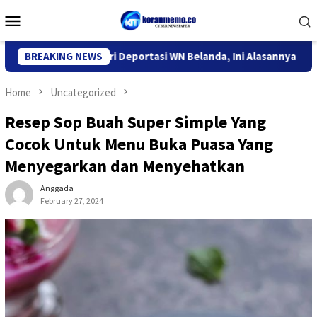
Skip
Mobile
to
Menu
content
Imigrasi Kediri Deportasi WN Belanda, Ini Alasannya
BREAKING NEWS
9 Des
Home
Uncategorized
Resep Sop Buah Super Simple Yang
Cocok Untuk Menu Buka Puasa Yang
Menyegarkan dan Menyehatkan
Anggada
February 27, 2024