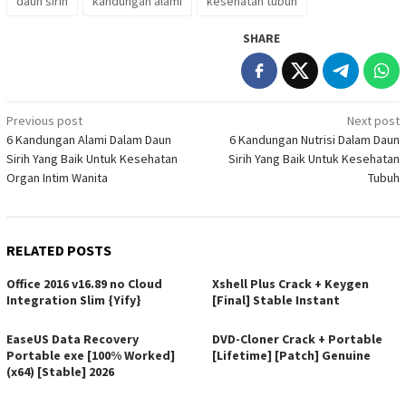
daun sirih
kandungan alami
kesehatan tubuh
SHARE
Post
Previous post
Next post
6 Kandungan Alami Dalam Daun
6 Kandungan Nutrisi Dalam Daun
navigation
Sirih Yang Baik Untuk Kesehatan
Sirih Yang Baik Untuk Kesehatan
Organ Intim Wanita
Tubuh
RELATED POSTS
Office 2016 v16.89 no Cloud
Xshell Plus Crack + Keygen
Integration Slim {Yify}
[Final] Stable Instant
EaseUS Data Recovery
DVD-Cloner Crack + Portable
Portable exe [100% Worked]
[Lifetime] [Patch] Genuine
(x64) [Stable] 2026