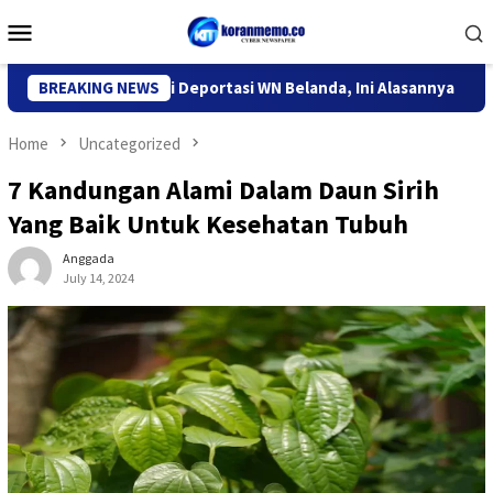
Skip
Mobile
to
Menu
content
r Imigrasi Kediri Deportasi WN Belanda, Ini Alasannya
BREAKING NEWS
9 D
Home
Uncategorized
7 Kandungan Alami Dalam Daun Sirih
Yang Baik Untuk Kesehatan Tubuh
Anggada
July 14, 2024