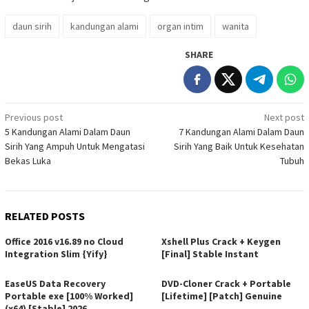
daun sirih
kandungan alami
organ intim
wanita
SHARE
Post
Previous post
Next post
5 Kandungan Alami Dalam Daun
7 Kandungan Alami Dalam Daun
navigation
Sirih Yang Ampuh Untuk Mengatasi
Sirih Yang Baik Untuk Kesehatan
Bekas Luka
Tubuh
RELATED POSTS
Office 2016 v16.89 no Cloud
Xshell Plus Crack + Keygen
Integration Slim {Yify}
[Final] Stable Instant
EaseUS Data Recovery
DVD-Cloner Crack + Portable
Portable exe [100% Worked]
[Lifetime] [Patch] Genuine
(x64) [Stable] 2026