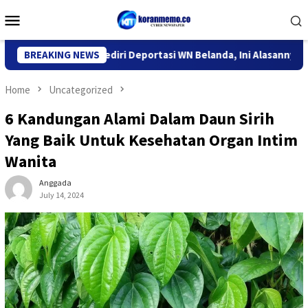
Skip
Mobile
to
Menu
content
tor Imigrasi Kediri Deportasi WN Belanda, Ini Alasannya
BREAKING NEWS
9
Home
Uncategorized
6 Kandungan Alami Dalam Daun Sirih
Yang Baik Untuk Kesehatan Organ Intim
Wanita
Anggada
July 14, 2024