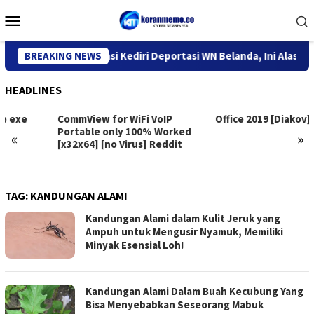
Skip
Mobile
to
Menu
content
Kantor Imigrasi Kediri Deportasi WN Belanda, Ini Alasannya
BREAKING NEWS
HEADLINES
CommView for WiFi VoIP
Office 2019 [Diakov]
Portable only 100% Worked
«
»
[x32x64] [no Virus] Reddit
TAG:
KANDUNGAN ALAMI
Kandungan Alami dalam Kulit Jeruk yang
Ampuh untuk Mengusir Nyamuk, Memiliki
Minyak Esensial Loh!
Kandungan Alami Dalam Buah Kecubung Yang
Bisa Menyebabkan Seseorang Mabuk