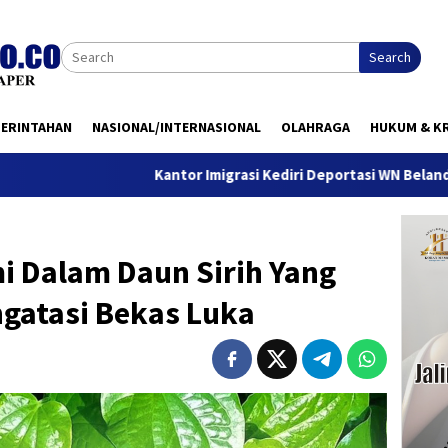
Search
MERINTAHAN
NASIONAL/INTERNASIONAL
OLAHRAGA
HUKUM & KR
Kantor Imigrasi Kediri Deportasi WN Belanda, Ini Alasa
i Dalam Daun Sirih Yang
gatasi Bekas Luka