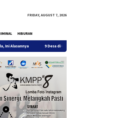
FRIDAY, AUGUST 7, 2026
IMINAL
HIBURAN
nnya
9 Desa di 6 Kecamatan Tulungagung Alami Kekeringa