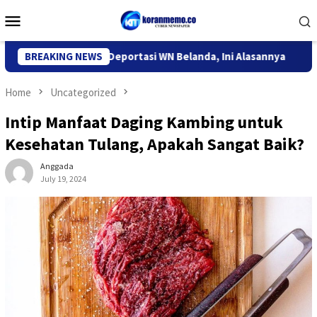
Skip
Mobile
to
Menu
content
igrasi Kediri Deportasi WN Belanda, Ini Alasannya
BREAKING NEWS
9 Desa
Home
Uncategorized
Intip Manfaat Daging Kambing untuk
Kesehatan Tulang, Apakah Sangat Baik?
Anggada
July 19, 2024