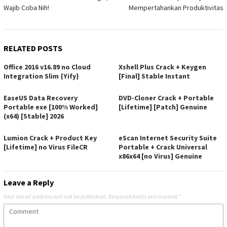
Wajib Coba Nih!
Mempertahankan Produktivitas
RELATED POSTS
Office 2016 v16.89 no Cloud
Xshell Plus Crack + Keygen
Integration Slim {Yify}
[Final] Stable Instant
EaseUS Data Recovery
DVD-Cloner Crack + Portable
Portable exe [100% Worked]
[Lifetime] [Patch] Genuine
(x64) [Stable] 2026
Lumion Crack + Product Key
eScan Internet Security Suite
[Lifetime] no Virus FileCR
Portable + Crack Universal
x86x64 [no Virus] Genuine
Leave a Reply
Your email address will not be published.
Required fields are marked
*