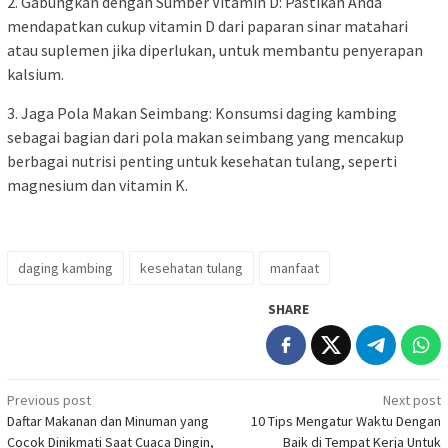
2. Gabungkan dengan Sumber Vitamin D: Pastikan Anda
mendapatkan cukup vitamin D dari paparan sinar matahari
atau suplemen jika diperlukan, untuk membantu penyerapan
kalsium.
3. Jaga Pola Makan Seimbang: Konsumsi daging kambing
sebagai bagian dari pola makan seimbang yang mencakup
berbagai nutrisi penting untuk kesehatan tulang, seperti
magnesium dan vitamin K.
daging kambing
kesehatan tulang
manfaat
SHARE
Post
Previous post
Next post
Daftar Makanan dan Minuman yang
10 Tips Mengatur Waktu Dengan
navigation
Cocok Dinikmati Saat Cuaca Dingin,
Baik di Tempat Kerja Untuk