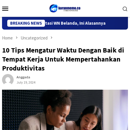
Skip
Mobile
to
Menu
content
i Kediri Deportasi WN Belanda, Ini Alasannya
BREAKING NEWS
9 Desa di 6 
Home
Uncategorized
10 Tips Mengatur Waktu Dengan Baik di
Tempat Kerja Untuk Mempertahankan
Produktivitas
Anggada
July 19, 2024