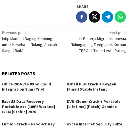
SHARE
Post
Previous post
Next post
Intip Manfaat Daging Kambing
11 Pekerja Migran Indonesia
navigation
untuk Kesehatan Tulang, Apakah
Tulungagung-Trenggalek Korban
Sangat Baik?
TPPO di Timor Leste Pulang
RELATED POSTS
Office 2016 v16.89 no Cloud
Xshell Plus Crack + Keygen
Integration Slim {Yify}
[Final] Stable Instant
EaseUS Data Recovery
DVD-Cloner Crack + Portable
Portable exe [100% Worked]
[Lifetime] [Patch] Genuine
(x64) [Stable] 2026
Lumion Crack + Product Key
eScan Internet Security Suite