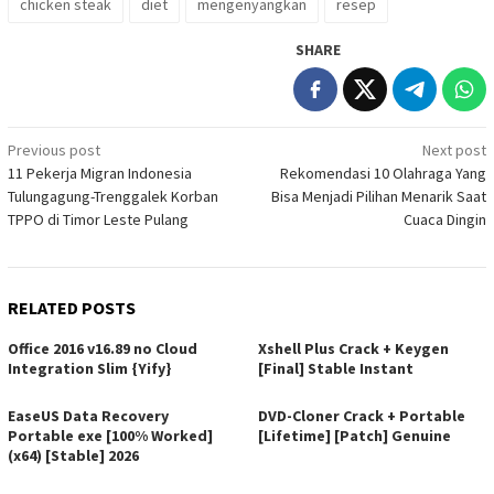
chicken steak
diet
mengenyangkan
resep
SHARE
Post
Previous post
Next post
11 Pekerja Migran Indonesia
Rekomendasi 10 Olahraga Yang
navigation
Tulungagung-Trenggalek Korban
Bisa Menjadi Pilihan Menarik Saat
TPPO di Timor Leste Pulang
Cuaca Dingin
RELATED POSTS
Office 2016 v16.89 no Cloud
Xshell Plus Crack + Keygen
Integration Slim {Yify}
[Final] Stable Instant
EaseUS Data Recovery
DVD-Cloner Crack + Portable
Portable exe [100% Worked]
[Lifetime] [Patch] Genuine
(x64) [Stable] 2026