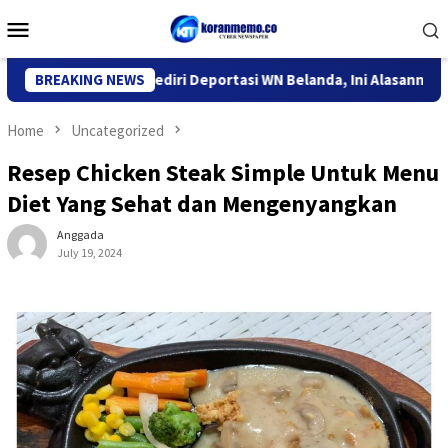
Skip
Mobile
to
Menu
content
tor Imigrasi Kediri Deportasi WN Belanda, Ini Alasannya
BREAKING NEWS
9
Home
Uncategorized
Resep Chicken Steak Simple Untuk Menu
Diet Yang Sehat dan Mengenyangkan
Anggada
July 19, 2024