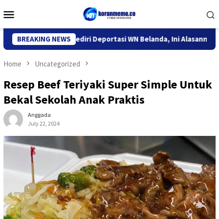
Skip
Mobile
to
Menu
content
tor Imigrasi Kediri Deportasi WN Belanda, Ini Alasannya
BREAKING NEWS
9
Home
Uncategorized
Resep Beef Teriyaki Super Simple Untuk
Bekal Sekolah Anak Praktis
Anggada
July 22, 2024