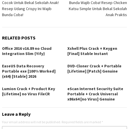
Cocok Untuk Bekal Sekolah Anak!
Bunda Wajib Coba! Resep Chicken
navigation
Resep Udang Crispy Ini Wajib
Katsu Simple Untuk Bekal Sekolah
Bunda Coba!
Anak Praktis
RELATED POSTS
Office 2016 v16.89 no Cloud
Xshell Plus Crack + Keygen
Integration Slim {Yify}
[Final] Stable Instant
EaseUS Data Recovery
DVD-Cloner Crack + Portable
Portable exe [100% Worked]
[Lifetime] [Patch] Genuine
(x64) [Stable] 2026
Lumion Crack + Product Key
eScan Internet Security Suite
[Lifetime] no Virus FileCR
Portable + Crack Universal
x86x64 [no Virus] Genuine
Leave a Reply
Your email address will not be published.
Required fields are marked
*