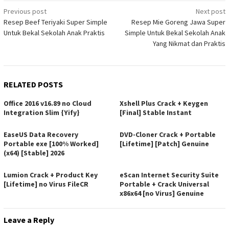
Post
Previous post
Next post
Resep Beef Teriyaki Super Simple
Resep Mie Goreng Jawa Super
navigation
Untuk Bekal Sekolah Anak Praktis
Simple Untuk Bekal Sekolah Anak
Yang Nikmat dan Praktis
RELATED POSTS
Office 2016 v16.89 no Cloud
Xshell Plus Crack + Keygen
Integration Slim {Yify}
[Final] Stable Instant
EaseUS Data Recovery
DVD-Cloner Crack + Portable
Portable exe [100% Worked]
[Lifetime] [Patch] Genuine
(x64) [Stable] 2026
Lumion Crack + Product Key
eScan Internet Security Suite
[Lifetime] no Virus FileCR
Portable + Crack Universal
x86x64 [no Virus] Genuine
Leave a Reply