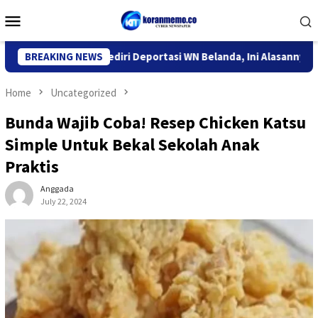
Skip
Mobile
to
Menu
content
or Imigrasi Kediri Deportasi WN Belanda, Ini Alasannya
BREAKING NEWS
9
Home
Uncategorized
Bunda Wajib Coba! Resep Chicken Katsu
Simple Untuk Bekal Sekolah Anak
Praktis
Anggada
July 22, 2024