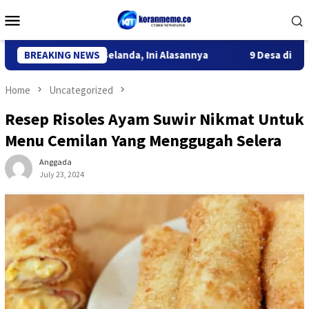
Skip
Mobile
to
Menu
content
eportasi WN Belanda, Ini Alasannya
BREAKING NEWS
9 Desa di 6 Kecamata
Home
Uncategorized
Resep Risoles Ayam Suwir Nikmat Untuk
Menu Cemilan Yang Menggugah Selera
Anggada
July 23, 2024