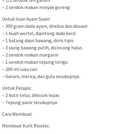
– 1/2 sendok teh garam
– 2 sendok makan minyak goreng
Untuk Isian Ayam Suwir:
– 300 gram dada ayam, direbus dan disuwir
– 1 buah wortel, dipotong dadu kecil
– 1 batang daun bawang, diiris tipis
– 3 siung bawang putih, dicincang halus
– 2 sendok makan margarin
– 1 sendok makan tepung terigu
– 200 ml susu cair
– Garam, merica, dan gula secukupnya
Untuk Pelapis:
– 2 butir telur, dikocok lepas
– Tepung panir secukupnya
Cara Membuat
Membuat Kulit Risoles: