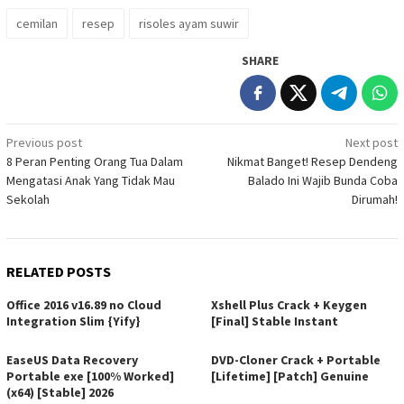
cemilan
resep
risoles ayam suwir
SHARE
Post
Previous post
Next post
8 Peran Penting Orang Tua Dalam
Nikmat Banget! Resep Dendeng
navigation
Mengatasi Anak Yang Tidak Mau
Balado Ini Wajib Bunda Coba
Sekolah
Dirumah!
RELATED POSTS
Office 2016 v16.89 no Cloud
Xshell Plus Crack + Keygen
Integration Slim {Yify}
[Final] Stable Instant
EaseUS Data Recovery
DVD-Cloner Crack + Portable
Portable exe [100% Worked]
[Lifetime] [Patch] Genuine
(x64) [Stable] 2026