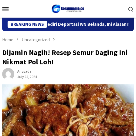
Skip
Mobile
to
Menu
content
tor Imigrasi Kediri Deportasi WN Belanda, Ini Alasannya
BREAKING NEWS
9
Home
Uncategorized
Dijamin Nagih! Resep Semur Daging Ini
Nikmat Pol Loh!
Anggada
July 24, 2024