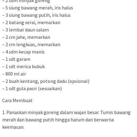
– 2 sdm minyak goreng
– 5 siung bawang merah, iris halus
– 3 siung bawang putih, iris halus
– 2 batang serai, memarkan
– 3 lembar daun salam
– 2 cm jahe, memarkan
– 2 cm lengkuas, memarkan
– 4 sdm kecap manis
– 1 sdt garam
– 1 sdt merica bubuk
– 800 ml air
– 2 buah kentang, potong dadu (opsional)
– 1 sdt gula pasir (sesuaikan)
Cara Membuat
1. Panaskan minyak goreng dalam wajan besar. Tumis bawang
merah dan bawang putih hingga harum dan berwarna
keemasan.