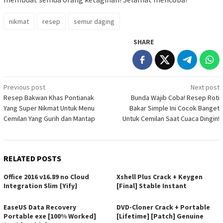
nikmat
resep
semur daging
SHARE
Post
Previous post
Next post
Resep Bakwan Khas Pontianak
Bunda Wajib Coba! Resep Roti
navigation
Yang Super Nikmat Untuk Menu
Bakar Simple Ini Cocok Banget
Cemilan Yang Gurih dan Mantap
Untuk Cemilan Saat Cuaca Dingin!
RELATED POSTS
Office 2016 v16.89 no Cloud
Xshell Plus Crack + Keygen
Integration Slim {Yify}
[Final] Stable Instant
EaseUS Data Recovery
DVD-Cloner Crack + Portable
Portable exe [100% Worked]
[Lifetime] [Patch] Genuine