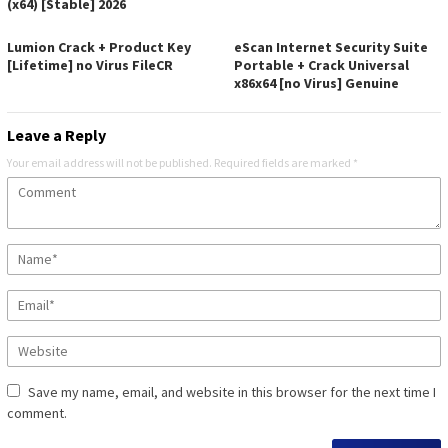
(x64) [Stable] 2026
Lumion Crack + Product Key
eScan Internet Security Suite
[Lifetime] no Virus FileCR
Portable + Crack Universal
x86x64 [no Virus] Genuine
Leave a Reply
Your email address will not be published.
Required fields are marked
*
Save my name, email, and website in this browser for the next time I
comment.