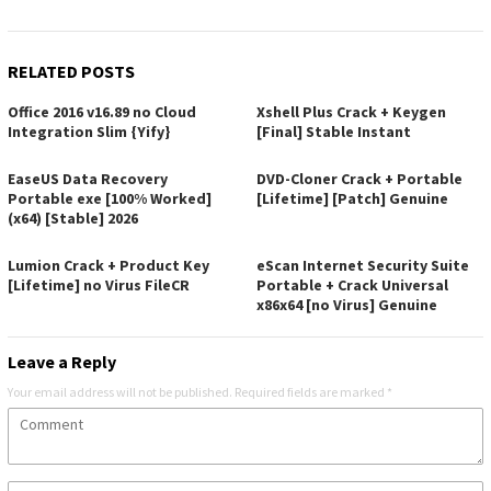
RELATED POSTS
Office 2016 v16.89 no Cloud
Xshell Plus Crack + Keygen
Integration Slim {Yify}
[Final] Stable Instant
EaseUS Data Recovery
DVD-Cloner Crack + Portable
Portable exe [100% Worked]
[Lifetime] [Patch] Genuine
(x64) [Stable] 2026
Lumion Crack + Product Key
eScan Internet Security Suite
[Lifetime] no Virus FileCR
Portable + Crack Universal
x86x64 [no Virus] Genuine
Leave a Reply
Your email address will not be published.
Required fields are marked
*