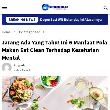
Skip
Mobile
to
Menu
content
Imigrasi Kediri Deportasi WN Belanda, Ini Alasannya
BREAKING NEWS
9 Des
Home
Uncategorized
Jarang Ada Yang Tahu! Ini 6 Manfaat Pola
Makan Eat Clean Terhadap Kesehatan
Mental
Anggada
July 24, 2024