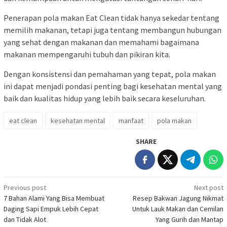
Penerapan pola makan Eat Clean tidak hanya sekedar tentang
memilih makanan, tetapi juga tentang membangun hubungan
yang sehat dengan makanan dan memahami bagaimana
makanan mempengaruhi tubuh dan pikiran kita.
Dengan konsistensi dan pemahaman yang tepat, pola makan
ini dapat menjadi pondasi penting bagi kesehatan mental yang
baik dan kualitas hidup yang lebih baik secara keseluruhan.
eat clean
kesehatan mental
manfaat
pola makan
SHARE
Post
Previous post
Next post
7 Bahan Alami Yang Bisa Membuat
Resep Bakwan Jagung Nikmat
navigation
Daging Sapi Empuk Lebih Cepat
Untuk Lauk Makan dan Cemilan
dan Tidak Alot
Yang Gurih dan Mantap