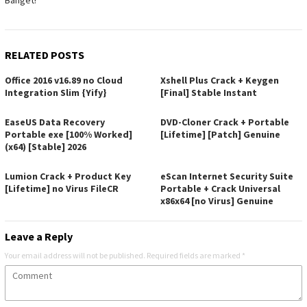
RELATED POSTS
Office 2016 v16.89 no Cloud
Xshell Plus Crack + Keygen
Integration Slim {Yify}
[Final] Stable Instant
EaseUS Data Recovery
DVD-Cloner Crack + Portable
Portable exe [100% Worked]
[Lifetime] [Patch] Genuine
(x64) [Stable] 2026
Lumion Crack + Product Key
eScan Internet Security Suite
[Lifetime] no Virus FileCR
Portable + Crack Universal
x86x64 [no Virus] Genuine
Leave a Reply
Your email address will not be published.
Required fields are marked
*