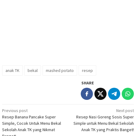
anak TK
bekal
mashed potato
resep
SHARE
Post
Previous post
Next post
Resep Banana Pancake Super
Resep Nasi Goreng Sosis Super
navigation
Simple, Cocok Untuk Menu Bekal
Simple untuk Menu Bekal Sekolah
Sekolah Anak TK yang Nikmat
Anak TK yang Praktis Banget!
Banget!