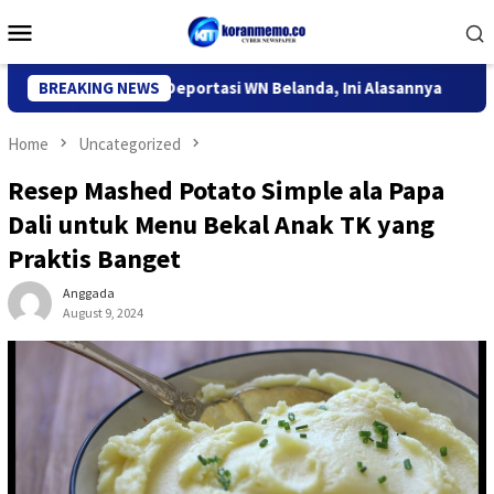
Skip
Mobile
to
Menu
content
igrasi Kediri Deportasi WN Belanda, Ini Alasannya
BREAKING NEWS
9 Desa
Home
Uncategorized
Resep Mashed Potato Simple ala Papa
Dali untuk Menu Bekal Anak TK yang
Praktis Banget
Anggada
August 9, 2024