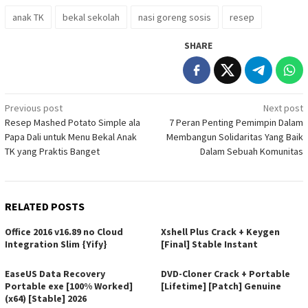
anak TK
bekal sekolah
nasi goreng sosis
resep
SHARE
Post
Previous post
Next post
Resep Mashed Potato Simple ala
7 Peran Penting Pemimpin Dalam
navigation
Papa Dali untuk Menu Bekal Anak
Membangun Solidaritas Yang Baik
TK yang Praktis Banget
Dalam Sebuah Komunitas
RELATED POSTS
Office 2016 v16.89 no Cloud
Xshell Plus Crack + Keygen
Integration Slim {Yify}
[Final] Stable Instant
EaseUS Data Recovery
DVD-Cloner Crack + Portable
Portable exe [100% Worked]
[Lifetime] [Patch] Genuine
(x64) [Stable] 2026