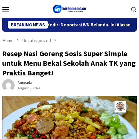
Skip
Mobile
to
Menu
content
ntor Imigrasi Kediri Deportasi WN Belanda, Ini Alasannya
BREAKING NEWS
Home
Uncategorized
Resep Nasi Goreng Sosis Super Simple
untuk Menu Bekal Sekolah Anak TK yang
Praktis Banget!
Anggada
August 9, 2024