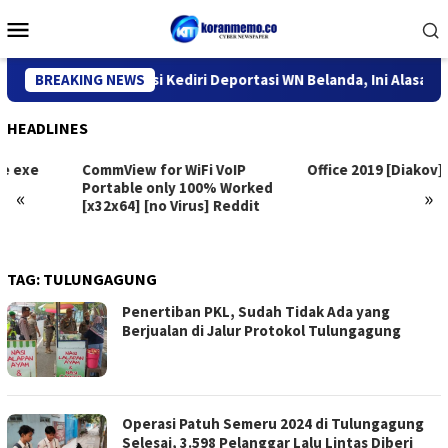
Skip
Mobile
to
Menu
content
Kantor Imigrasi Kediri Deportasi WN Belanda, Ini Alasannya
BREAKING NEWS
HEADLINES
CommView for WiFi VoIP
Office 2019 [Diakov]
Portable only 100% Worked
«
»
[x32x64] [no Virus] Reddit
TAG:
TULUNGAGUNG
Penertiban PKL, Sudah Tidak Ada yang
Berjualan di Jalur Protokol Tulungagung
Operasi Patuh Semeru 2024 di Tulungagung
Selesai, 3.598 Pelanggar Lalu Lintas Diberi