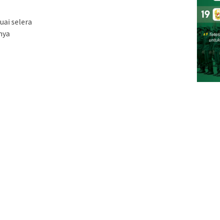
uai selera
nya