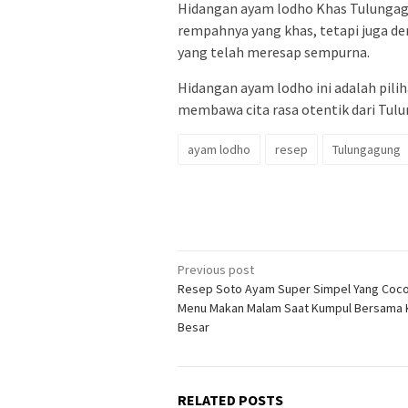
Hidangan ayam lodho Khas Tulungag
rempahnya yang khas, tetapi juga d
yang telah meresap sempurna.
Hidangan ayam lodho ini adalah pili
membawa cita rasa otentik dari Tul
ayam lodho
resep
Tulungagung
Post
Previous post
Resep Soto Ayam Super Simpel Yang Coco
navigation
Menu Makan Malam Saat Kumpul Bersama 
Besar
RELATED POSTS