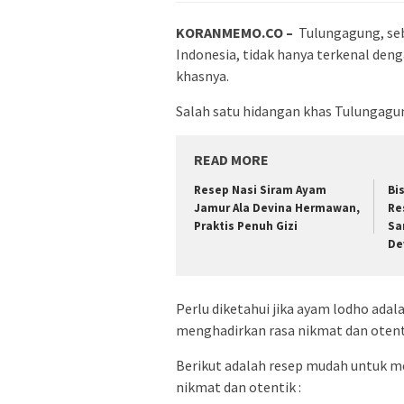
KORANMEMO.CO –
Tulungagung, seb
Indonesia, tidak hanya terkenal deng
khasnya.
Salah satu hidangan khas Tulungagun
READ MORE
Resep Nasi Siram Ayam
Bi
Jamur Ala Devina Hermawan,
Re
Praktis Penuh Gizi
Sa
De
Perlu diketahui jika ayam lodho ad
menghadirkan rasa nikmat dan otenti
Berikut adalah resep mudah untuk 
nikmat dan otentik :