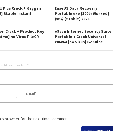
ll Plus Crack + Keygen
EaseUS Data Recovery
l] Stable Instant
Portable exe [100% Worked]
(x64) [Stable] 2026
on Crack + Product Key
eScan Internet Security Suite
time] no Virus FileCR
Portable + Crack Universal
x86x64 [no Virus] Genuine
 fields are marked
*
his browser for the next time I comment.