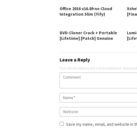
Office 2016 v16.89 no Cloud
Xshe
Integration Slim {Yify}
[Fina
DVD-Cloner Crack + Portable
Lumi
[Lifetime] [Patch] Genuine
[Life
Leave a Reply
Your email address will not be published.
Required
Save my name, email, and website in t