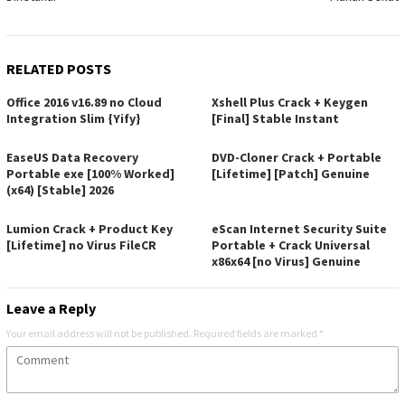
RELATED POSTS
Office 2016 v16.89 no Cloud
Xshell Plus Crack + Keygen
Integration Slim {Yify}
[Final] Stable Instant
EaseUS Data Recovery
DVD-Cloner Crack + Portable
Portable exe [100% Worked]
[Lifetime] [Patch] Genuine
(x64) [Stable] 2026
Lumion Crack + Product Key
eScan Internet Security Suite
[Lifetime] no Virus FileCR
Portable + Crack Universal
x86x64 [no Virus] Genuine
Leave a Reply
Your email address will not be published.
Required fields are marked
*