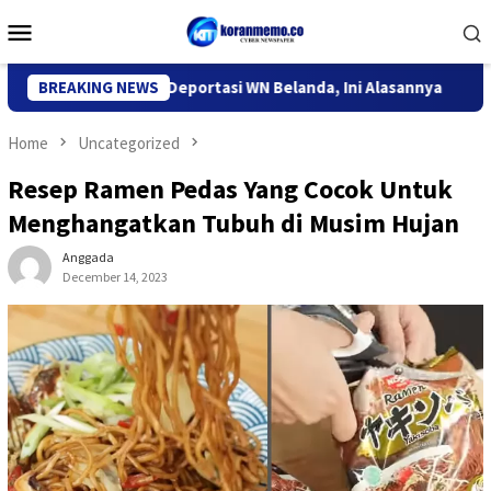
Skip
Mobile
to
Menu
content
igrasi Kediri Deportasi WN Belanda, Ini Alasannya
BREAKING NEWS
9 Desa 
Home
Uncategorized
Resep Ramen Pedas Yang Cocok Untuk
Menghangatkan Tubuh di Musim Hujan
Anggada
December 14, 2023