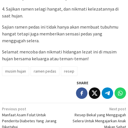
4. Sajikan ramen selagi hangat, dan nikmati kelezatannya di
saat hujan.
Sajian ramen pedas ini tidak hanya akan membuat tubuhmu
hangat tetapi juga memberikan sensasi pedas yang
menggugah selera.
Selamat mencoba dan nikmati hidangan lezat ini di musim
hujan bersama keluarga atau teman-teman!
musim hujan
ramen pedas
resep
SHARE
Post
Previous post
Next post
Manfaat Asam Folat Untuk
Resep Bekal yang Menggugah
navigation
Penderita Diabetes Yang Jarang
Selera Untuk Mengajarkan Anak
Diketahui
Makan Sehat