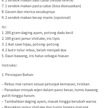
6. 2 sendok makan saus cabai (sesuai selera)
7. 1 sendok makan pasta cabai (bisa disesuaikan)
8. Garam dan merica secukupnya
9. 2 sendok makan kecap manis (opsional)
Isi :
1. 200 gram daging ayam, potong dadu kecil
2. 100 gram jamur shiitake, iris tipis
3. 2 ikat sawi hijau, potong-potong
4. 2 butir telur rebus, belah menjadi dua
5. Daun bawang, iris halus sebagai hiasan
Instruksi :
1. Persiapan Bahan:
– Rebus mie ramen sesuai petunjuk kemasan, tiriskan.
– Panaskan minyak wijen dalam panci besar, tumis bawang
putih hingga harum.
– Tambahkan daging ayam, masak hingga berubah warna.
– Masukkan jamur shiitake dan tumis hingga matang.