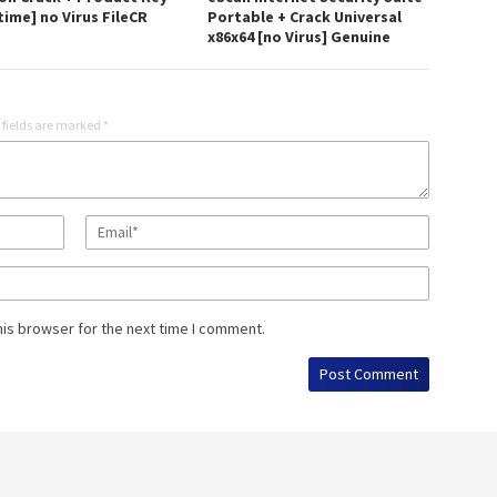
time] no Virus FileCR
Portable + Crack Universal
x86x64 [no Virus] Genuine
 fields are marked
*
his browser for the next time I comment.