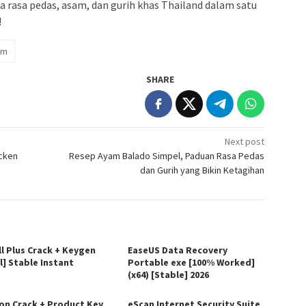
 rasa pedas, asam, dan gurih khas Thailand dalam satu
!
am
SHARE
Next post
icken
Resep Ayam Balado Simpel, Paduan Rasa Pedas
dan Gurih yang Bikin Ketagihan
ll Plus Crack + Keygen
EaseUS Data Recovery
l] Stable Instant
Portable exe [100% Worked]
(x64) [Stable] 2026
on Crack + Product Key
eScan Internet Security Suite