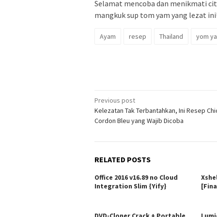
Selamat mencoba dan menikmati cita
mangkuk sup tom yam yang lezat ini
Ayam
resep
Thailand
yom y
Post
Previous post
Kelezatan Tak Terbantahkan, Ini Resep Ch
navigation
Cordon Bleu yang Wajib Dicoba
RELATED POSTS
Office 2016 v16.89 no Cloud
Xshe
Integration Slim {Yify}
[Fina
DVD-Cloner Crack + Portable
Lumi