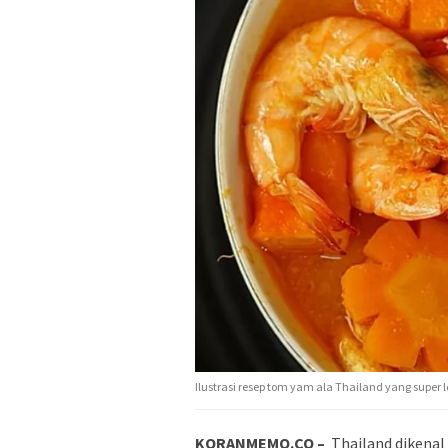
Ilustrasi resep tom yam ala Thailand yang super 
KORANMEMO.CO –
Thailand dikenal