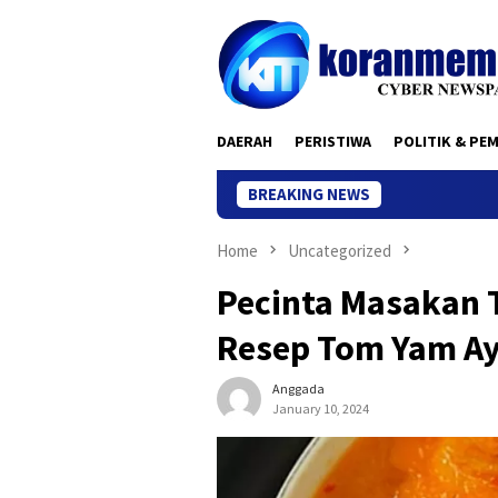
Skip
to
content
DAERAH
PERISTIWA
POLITIK & PE
BREAKING NEWS
Home
Uncategorized
Pecinta Masakan T
Resep Tom Yam Ay
Anggada
January 10, 2024