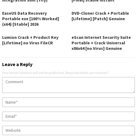
Integration Slim {Yify}
[Final] Stable Instant
EaseUS Data Recovery
DVD-Cloner Crack + Portable
Portable exe [100% Worked]
[Lifetime] [Patch] Genuine
(x64) [Stable] 2026
Lumion Crack + Product Key
eScan Internet Security Suite
[Lifetime] no Virus FileCR
Portable + Crack Universal
x86x64 [no Virus] Genuine
Leave a Reply
Your email address will not be published.
Required fields are marked
*