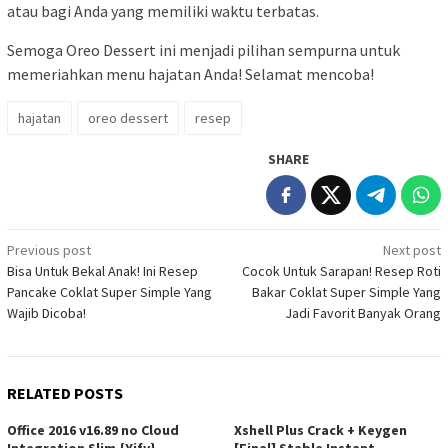
atau bagi Anda yang memiliki waktu terbatas.
Semoga Oreo Dessert ini menjadi pilihan sempurna untuk
memeriahkan menu hajatan Anda! Selamat mencoba!
hajatan
oreo dessert
resep
SHARE
Post
Previous post
Next post
Bisa Untuk Bekal Anak! Ini Resep
Cocok Untuk Sarapan! Resep Roti
navigation
Pancake Coklat Super Simple Yang
Bakar Coklat Super Simple Yang
Wajib Dicoba!
Jadi Favorit Banyak Orang
RELATED POSTS
Office 2016 v16.89 no Cloud
Xshell Plus Crack + Keygen