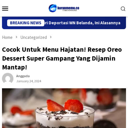
Skip
Mobile
to
Menu
content
 Imigrasi Kediri Deportasi WN Belanda, Ini Alasannya
BREAKING NEWS
9 D
Home
Uncategorized
Cocok Untuk Menu Hajatan! Resep Oreo
Dessert Super Gampang Yang Dijamin
Mantap!
Anggada
January 24, 2024