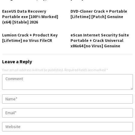
EaseUS Data Recovery
DVD-Cloner Crack + Portable
Portable exe [100% Worked]
[Lifetime] [Patch] Genuine
(x64) [Stable] 2026
Lumion Crack + Product Key
eScan Internet Security Suite
[Lifetime] no Virus FileCR
Portable + Crack Universal
x86x64 [no Virus] Genuine
Leave a Reply
Your email address will not be published.
Required fields are marked
*