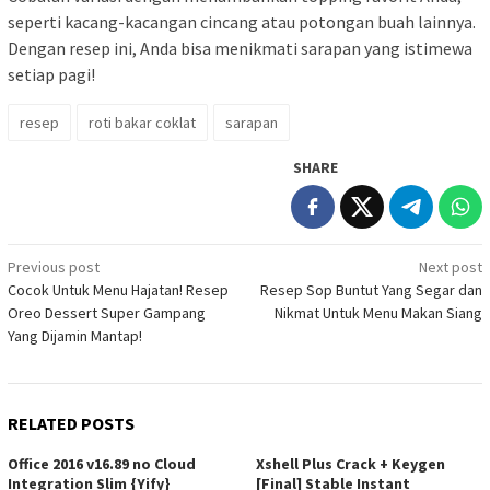
seperti kacang-kacangan cincang atau potongan buah lainnya.
Dengan resep ini, Anda bisa menikmati sarapan yang istimewa
setiap pagi!
resep
roti bakar coklat
sarapan
SHARE
Post
Previous post
Next post
Cocok Untuk Menu Hajatan! Resep
Resep Sop Buntut Yang Segar dan
navigation
Oreo Dessert Super Gampang
Nikmat Untuk Menu Makan Siang
Yang Dijamin Mantap!
RELATED POSTS
Office 2016 v16.89 no Cloud
Xshell Plus Crack + Keygen
Integration Slim {Yify}
[Final] Stable Instant