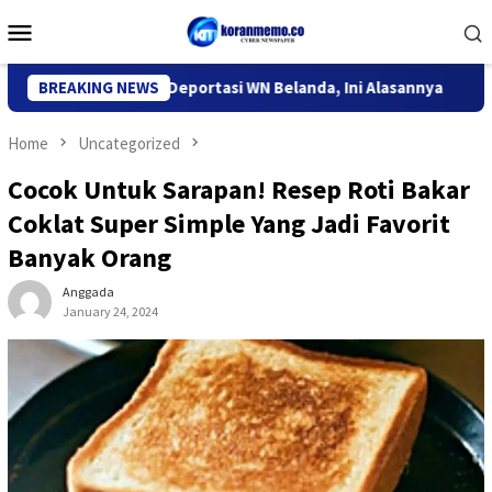
Skip
Mobile
to
Menu
content
migrasi Kediri Deportasi WN Belanda, Ini Alasannya
BREAKING NEWS
9 Desa
Home
Uncategorized
Cocok Untuk Sarapan! Resep Roti Bakar
Coklat Super Simple Yang Jadi Favorit
Banyak Orang
Anggada
January 24, 2024