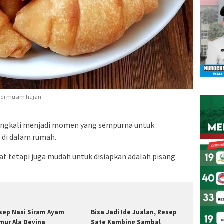
n di musim hujan
ingkali menjadi momen yang sempurna untuk
 di dalam rumah.
zat tetapi juga mudah untuk disiapkan adalah pisang
sep Nasi Siram Ayam
Bisa Jadi Ide Jualan, Resep
mur Ala Devina
Sate Kambing Sambal