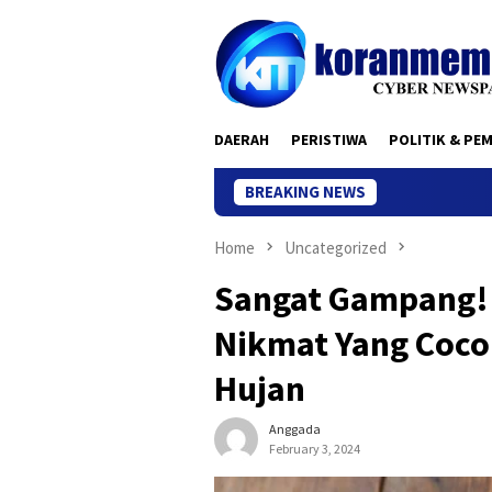
Skip
to
content
DAERAH
PERISTIWA
POLITIK & PE
BREAKING NEWS
Home
Uncategorized
Sangat Gampang! 
Nikmat Yang Coco
Hujan
Anggada
February 3, 2024