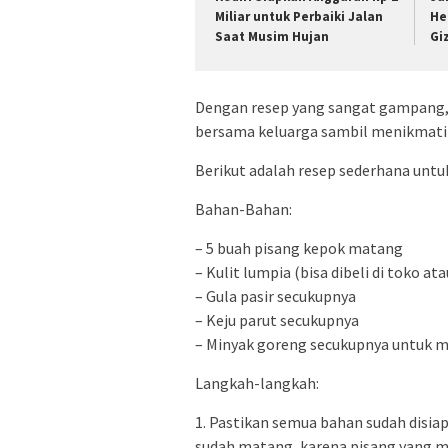
Miliar untuk Perbaiki Jalan
He
Saat Musim Hujan
Gi
Dengan resep yang sangat gampang,
bersama keluarga sambil menikmati s
Berikut adalah resep sederhana unt
Bahan-Bahan:
– 5 buah pisang kepok matang
– Kulit lumpia (bisa dibeli di toko a
– Gula pasir secukupnya
– Keju parut secukupnya
– Minyak goreng secukupnya untuk
Langkah-langkah:
1. Pastikan semua bahan sudah disia
sudah matang, karena pisang yang m