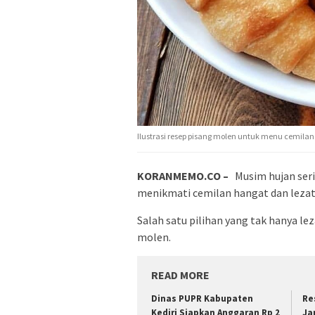
Ilustrasi resep pisang molen untuk menu cemila
KORANMEMO.CO –
Musim hujan ser
menikmati cemilan hangat dan lezat
Salah satu pilihan yang tak hanya le
molen.
READ MORE
Dinas PUPR Kabupaten
Re
Kediri Siapkan Anggaran Rp 2
Ja