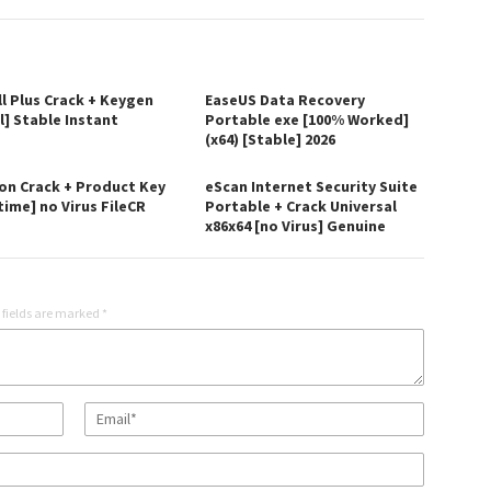
ll Plus Crack + Keygen
EaseUS Data Recovery
l] Stable Instant
Portable exe [100% Worked]
(x64) [Stable] 2026
on Crack + Product Key
eScan Internet Security Suite
time] no Virus FileCR
Portable + Crack Universal
x86x64 [no Virus] Genuine
 fields are marked
*