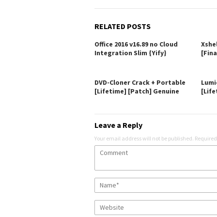
RELATED POSTS
Office 2016 v16.89 no Cloud
Xshe
Integration Slim {Yify}
[Fina
DVD-Cloner Crack + Portable
Lumi
[Lifetime] [Patch] Genuine
[Life
Leave a Reply
Your email address will not be published.
Required