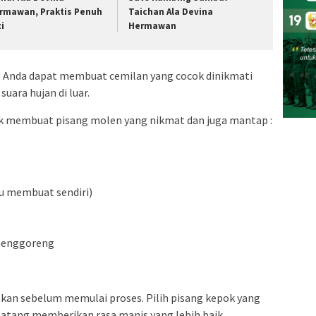
rmawan, Praktis Penuh
Taichan Ala Devina
zi
Hermawan
 Anda dapat membuat cemilan yang cocok dinikmati
uara hujan di luar.
uk membuat pisang molen yang nikmat dan juga mantap :
tau membuat sendiri)
 menggoreng
pkan sebelum memulai proses. Pilih pisang kepok yang
atang memberikan rasa manis yang lebih baik.