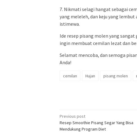
7. Nikmati selagi hangat sebagai cem
yang meleleh, dan keju yang lembu
istimewa.
Ide resep pisang molen yang sangat 
ingin membuat cemilan lezat dan ber
Selamat mencoba, dan semoga pisa
Anda!
cemilan
Hujan
pisang molen
Post
Previous post
Resep Smoothie Pisang Segar Yang Bisa
navigation
Mendukung Program Diet