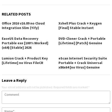
RELATED POSTS
Office 2016 v16.89 no Cloud
Xshell Plus Crack + Keygen
Integration Slim {Yify}
[Final] Stable Instant
EaseUS Data Recovery
DVD-Cloner Crack + Portable
Portable exe [100% Worked]
[Lifetime] [Patch] Genuine
(x64) [Stable] 2026
Lumion Crack + Product Key
eScan Internet Security Suite
[Lifetime] no Virus FileCR
Portable + Crack Universal
x86x64 [no Virus] Genuine
Leave a Reply
Your email address will not be published.
Required fields are marked
*