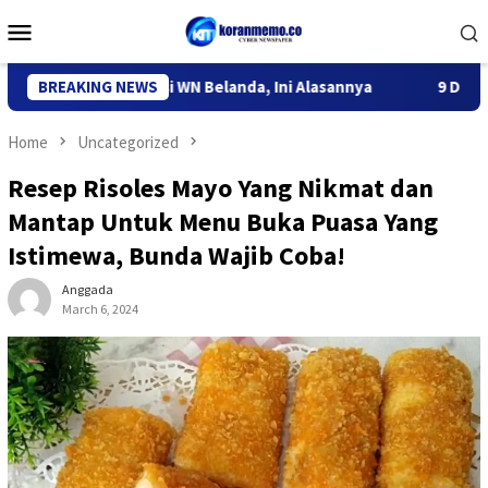
Skip
Mobile
to
Menu
content
ediri Deportasi WN Belanda, Ini Alasannya
BREAKING NEWS
9 Desa di 6 Ke
Home
Uncategorized
Resep Risoles Mayo Yang Nikmat dan
Mantap Untuk Menu Buka Puasa Yang
Istimewa, Bunda Wajib Coba!
Anggada
March 6, 2024